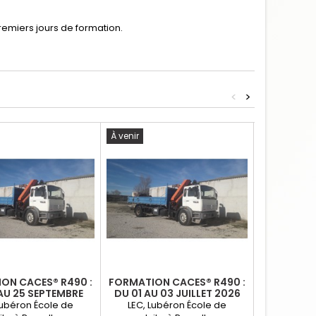
remiers jours de formation.
<
>
À venir
À venir
ON CACES® R490 :
FORMATION CACES® R490 :
FORMATION
AU 25 SEPTEMBRE
DU 01 AU 03 JUILLET 2026
DU 12 A
2026
Lubéron École de
LEC, Lubéron École de
LEC, Lu