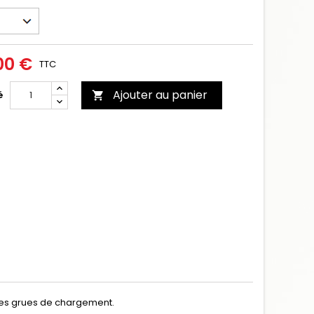
00 €
TTC
Ajouter au panier
é

 des grues de chargement.