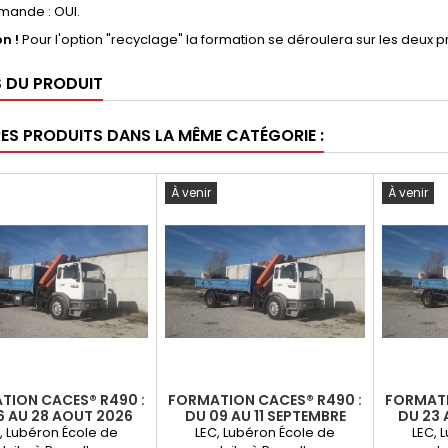
ande : OUI.
on !
Pour l'option "recyclage" la formation se déroulera sur les deux p
S DU PRODUIT
RES PRODUITS DANS LA MÊME CATÉGORIE :
À venir
À venir
TION CACES® R490 :
FORMATION CACES® R490 :
FORMATI
6 AU 28 AOUT 2026
DU 09 AU 11 SEPTEMBRE
DU 23 
2026
, Lubéron École de
LEC, Lubéron École de
LEC, 