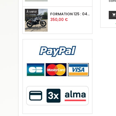
cond
Prove
passer
À venir
FORMATION 125 : 04 JUILLET 2026
R490 

Prix
350,00 €
option