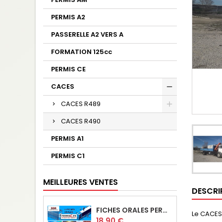
PERMIS A2
PASSERELLE A2 VERS A
FORMATION 125cc
PERMIS CE
CACES
CACES R489
CACES R490
PERMIS A1
PERMIS C1
MEILLEURES VENTES
DESCRI
FICHES ORALES PERMIS C-CE-BE - PASS 3 MOIS
Le CACES 
Prix
18,90 €