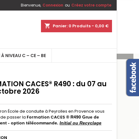
Bienvenue,
Connexion
ou
Créez votre compte
shopping_cart
Panier:
0
Produits - 0,00 €
 À NIVEAU C – CE – BE
ATION CACES® R490 : du 07 au
ctobre 2026
éron École de conduite à Peyrolles en Provence vous
de passer la
Formation CACES
® R490 Grue de
ent - option télécommande.
Initial ou Recyclage
ION