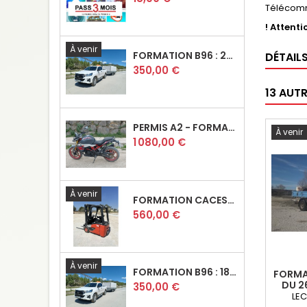
Télécomm
! Attenti
À venir
FORMATION B96 : 27 JUIN 2026
DÉTAIL
Prix
350,00 €
13 AUT
PERMIS A2 - FORMATION 20 HEURES (CODE ETM INCLUS)
À venir
Prix
1 080,00 €
À venir
FORMATION CACES® R489 CAT. 3 : DU 05 AU 07 AOUT 2026
Prix
560,00 €
À venir
FORMATION B96 : 18 JUILLET 2026
FORMA
DU 2
Prix
350,00 €
LEC