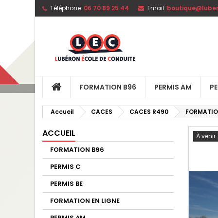
Téléphone:
06 70 89 25 44
Email:
boutique@luber
FORMATION B96
PERMIS AM
PE
Accueil
CACES
CACES R490
FORMATION
ACCUEIL
À venir
FORMATION B96
PERMIS C
PERMIS BE
FORMATION EN LIGNE
PERMIS AM