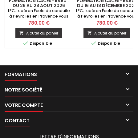
FORMATION CACES® R490 :
FORMATION CACES® R490 :
DU 26 AU 28 AOUT 2026
DU 16 AU 18 DÉCEMBRE 2026
LEC, Lubéron École de conduite
LEC, Lubéron École de conduite
à Peyrolles en Provence vous
à Peyrolles en Provence vous
propose de passer
propose de passer
Prix
Prix
780,00 €
780,00 €
la Formation CACES ® R490
la Formation CACES ® R490
Grue de chargement - option
Grue de chargement - option
Ajouter au panier
Ajouter au panier


télécommande. Initial ou
télécommande. Initial ou


Disponible
Disponible
Recyclage
Recyclage

FORMATIONS

NOTRE SOCIÉTÉ

VOTRE COMPTE

CONTACT
LETTRE D'INFORMATIONS