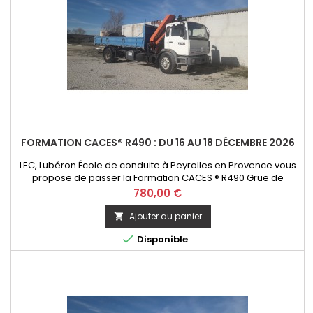
FORMATION CACES® R490 : DU 16 AU 18 DÉCEMBRE 2026
LEC, Lubéron École de conduite à Peyrolles en Provence vous
propose de passer la Formation CACES ® R490 Grue de
chargement - option télécommande. Initial ou Recyclage
Prix
780,00 €
Ajouter au panier


Disponible