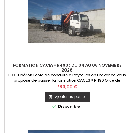
FORMATION CACES® R490 : DU 04 AU 06 NOVEMBRE
2026
LEC, Lubéron École de conduite à Peyrolles en Provence vous
propose de passer la Formation CACES ® R490 Grue de
chargement - option télécommande. Initial ou Recyclage
Prix
780,00 €
Ajouter au panier


Disponible