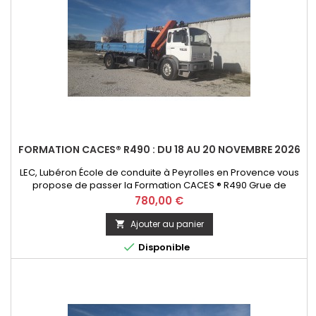
FORMATION CACES® R490 : DU 18 AU 20 NOVEMBRE 2026
LEC, Lubéron École de conduite à Peyrolles en Provence vous
propose de passer la Formation CACES ® R490 Grue de
chargement - option télécommande. Initial ou Recyclage
Prix
780,00 €
Ajouter au panier


Disponible