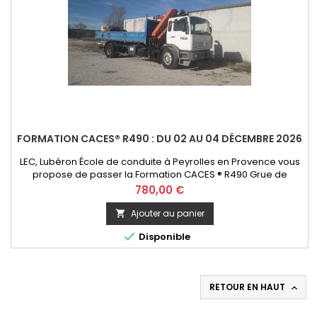
FORMATION CACES® R490 : DU 02 AU 04 DÉCEMBRE 2026
LEC, Lubéron École de conduite à Peyrolles en Provence vous
propose de passer la Formation CACES ® R490 Grue de
chargement - option télécommande. Initial ou Recyclage
Prix
780,00 €
Ajouter au panier


Disponible
RETOUR EN HAUT
