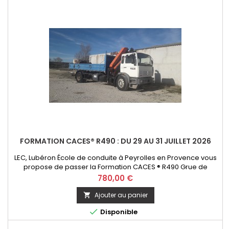
FORMATION CACES® R490 : DU 29 AU 31 JUILLET 2026
LEC, Lubéron École de conduite à Peyrolles en Provence vous
propose de passer la Formation CACES ® R490 Grue de
chargement - option télécommande. Initial ou Recyclage
Prix
780,00 €
Ajouter au panier


Disponible