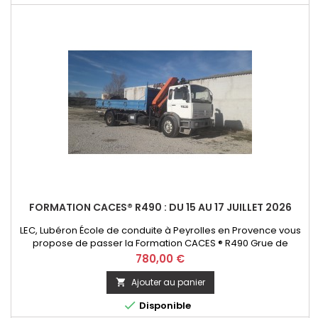
FORMATION CACES® R490 : DU 15 AU 17 JUILLET 2026
LEC, Lubéron École de conduite à Peyrolles en Provence vous
propose de passer la Formation CACES ® R490 Grue de
chargement - option télécommande. Initial ou Recyclage
Prix
780,00 €
Ajouter au panier


Disponible