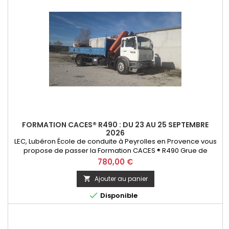
FORMATION CACES® R490 : DU 23 AU 25 SEPTEMBRE
2026
LEC, Lubéron École de conduite à Peyrolles en Provence vous
propose de passer la Formation CACES ® R490 Grue de
chargement - option télécommande. Initial ou Recyclage
Prix
780,00 €
Ajouter au panier


Disponible