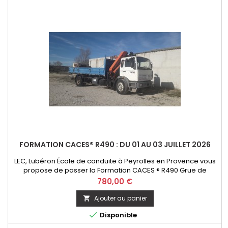
FORMATION CACES® R490 : DU 01 AU 03 JUILLET 2026
LEC, Lubéron École de conduite à Peyrolles en Provence vous
propose de passer la Formation CACES ® R490 Grue de
chargement - option télécommande. Initial ou Recyclage
Prix
780,00 €
Ajouter au panier


Disponible