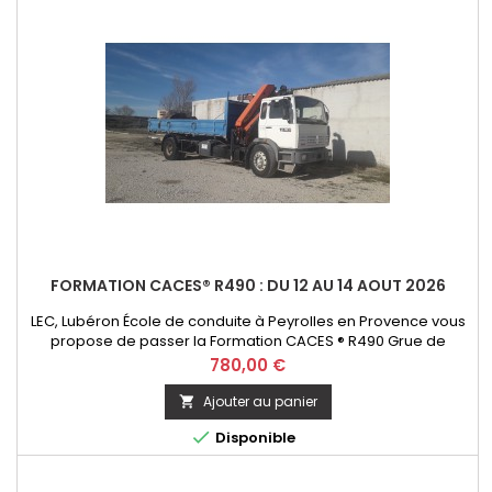
FORMATION CACES® R490 : DU 12 AU 14 AOUT 2026
LEC, Lubéron École de conduite à Peyrolles en Provence vous
propose de passer la Formation CACES ® R490 Grue de
chargement - option télécommande. Initial ou Recyclage
Prix
780,00 €
Ajouter au panier


Disponible