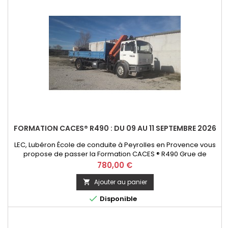
FORMATION CACES® R490 : DU 09 AU 11 SEPTEMBRE 2026
LEC, Lubéron École de conduite à Peyrolles en Provence vous
propose de passer la Formation CACES ® R490 Grue de
chargement - option télécommande. Initial ou Recyclage
Prix
780,00 €
Ajouter au panier


Disponible