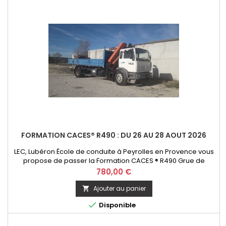
FORMATION CACES® R490 : DU 26 AU 28 AOUT 2026
LEC, Lubéron École de conduite à Peyrolles en Provence vous
propose de passer la Formation CACES ® R490 Grue de
chargement - option télécommande. Initial ou Recyclage
Prix
780,00 €
Ajouter au panier


Disponible