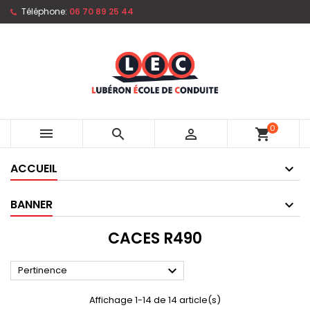
Téléphone:
06 70 89 25 44
0



shopping_cart
ACCUEIL
BANNER
CACES R490

Pertinence
Affichage 1-14 de 14 article(s)