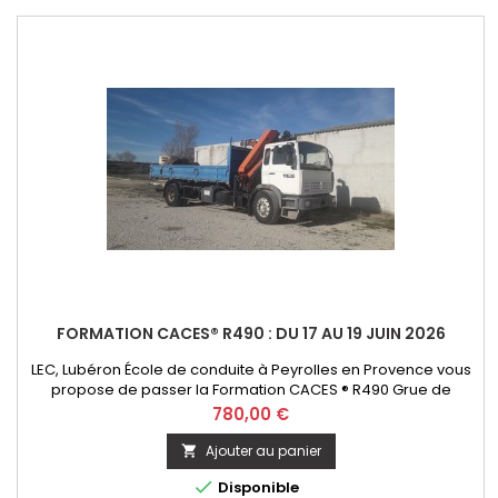
FORMATION CACES® R490 : DU 17 AU 19 JUIN 2026
LEC, Lubéron École de conduite à Peyrolles en Provence vous
propose de passer la Formation CACES ® R490 Grue de
chargement - option télécommande. Initial ou Recyclage
Prix
780,00 €
Ajouter au panier


Disponible