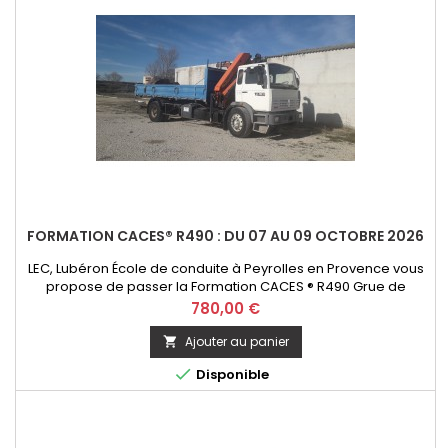
FORMATION CACES® R490 : DU 07 AU 09 OCTOBRE 2026
LEC, Lubéron École de conduite à Peyrolles en Provence vous
propose de passer la Formation CACES ® R490 Grue de
chargement - option télécommande. Initial ou Recyclage
Prix
780,00 €
Ajouter au panier


Disponible