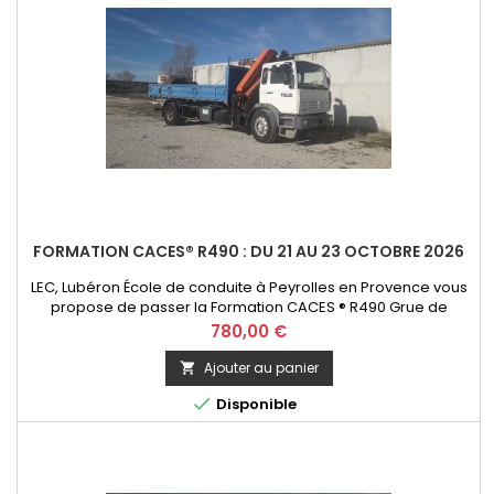
FORMATION CACES® R490 : DU 21 AU 23 OCTOBRE 2026
LEC, Lubéron École de conduite à Peyrolles en Provence vous
propose de passer la Formation CACES ® R490 Grue de
chargement - option télécommande. Initial ou Recyclage
Prix
780,00 €
Ajouter au panier


Disponible