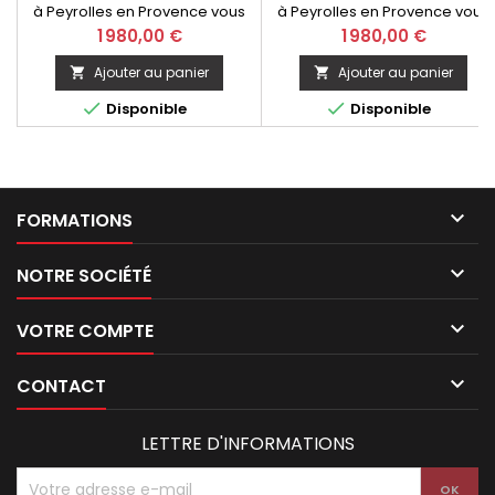
à Peyrolles en Provence vous
à Peyrolles en Provence vous
propose de passer le permis C
propose de passer le permis 
Prix
Prix
1 980,00 €
1 980,00 €
(PL).
(PL).
Ajouter au panier
Ajouter au panier




Disponible
Disponible

FORMATIONS

NOTRE SOCIÉTÉ

VOTRE COMPTE

CONTACT
LETTRE D'INFORMATIONS