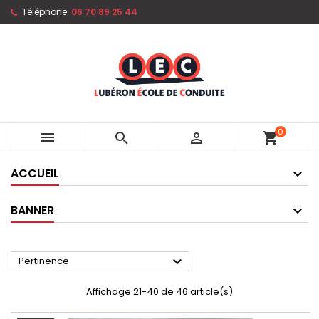
Téléphone:
06 70 89 25 44
0



shopping_cart
ACCUEIL
BANNER

Pertinence
Affichage 21-40 de 46 article(s)