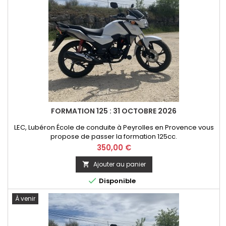
FORMATION 125 : 31 OCTOBRE 2026
LEC, Lubéron École de conduite à Peyrolles en Provence vous
propose de passer la formation 125cc.
Prix
350,00 €
Ajouter au panier


Disponible
À venir