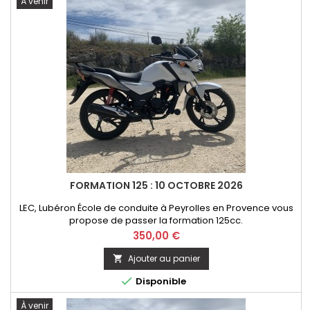
À venir
FORMATION 125 : 10 OCTOBRE 2026
LEC, Lubéron École de conduite à Peyrolles en Provence vous
propose de passer la formation 125cc.
Prix
350,00 €
Ajouter au panier


Disponible
À venir