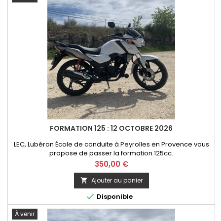
FORMATION 125 : 12 OCTOBRE 2026
LEC, Lubéron École de conduite à Peyrolles en Provence vous
propose de passer la formation 125cc.
Prix
350,00 €
Ajouter au panier


Disponible
À venir